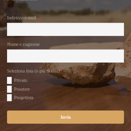
Indirizzo e-mail
*
Nome e cognome
Seleziona lista (o più di una):
*
Privato
Posatore
Progettista
Invia