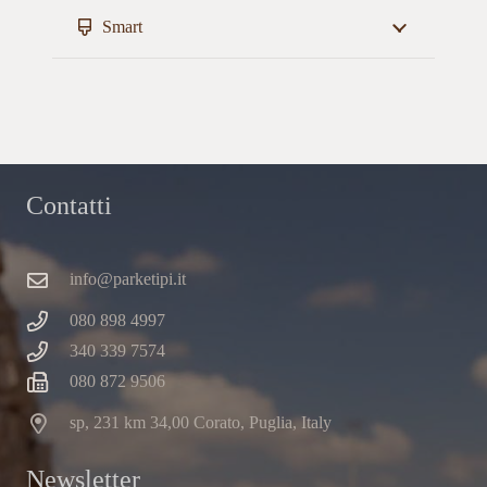
Smart
Contatti
info@parketipi.it
080 898 4997
340 339 7574
080 872 9506
sp, 231 km 34,00 Corato, Puglia, Italy
Newsletter