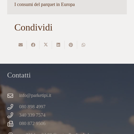
I consumi del parquet in Europa
Condividi
Contatti
info@parketipi.it
080 898 4997
340 339 7574
080 872 9506